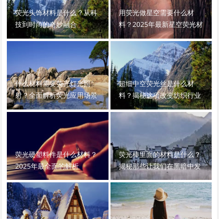
荧光头饰材料是什么？从科
用荧光做星空需要什么材
技到时尚的奇妙融合
料？2025年最新星空荧光材
料全解析
什么材料需要荧光灯光照
超细中空荧光丝是什么材
射？全面解析荧光应用场景
料？揭秘这项改变纺织行业
的高科技材料
荧光硬塑料件是什么材料？
荧光棒里面的材料是什么？
2025年最全面的解析
揭秘那些让我们在黑暗中发
光的化学秘密