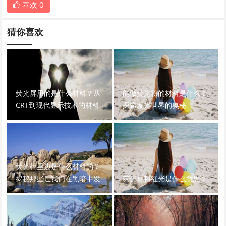
喜欢
0
猜你喜欢
荧光屏用的是什么材料？从
能做荧光粉的材料是什么？
CRT到现代显示技术的材料
探索发光世界的奥秘
演变
荧光棒里边是什么材料的？
揭秘那些让我们在黑暗中发
荧光材料红光是什么意思？
光的神奇化学物质