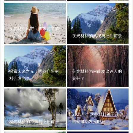
发光材料风衣：未来时尚的
新潮流
夜光材料的奥秘与应用前景
探索未来之光：哪些广告材
荧光材料为何能发出迷人的
料会发光？
光芒？
2025年，这些材料裤子让你
发光材料的特点与应用前景
告别尴尬发光时刻