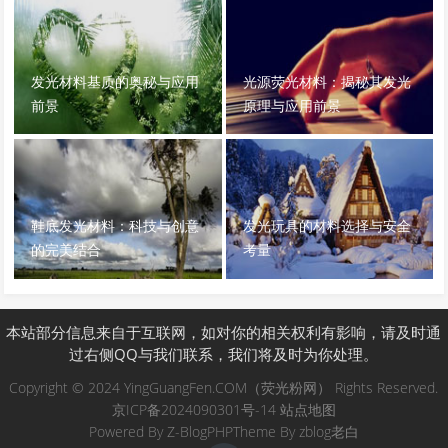
发光材料基质的奥秘与应用
光源荧光材料：揭秘其发光
前景
原理与应用前景
鞋底发光材料：科技与创意
发光玩具的材料选择与安全
的完美结合
考量
本站部分信息来自于互联网，如对你的相关权利有影响，请及时通
过右侧QQ与我们联系，我们将及时为你处理。
Copyright © 2024 YingGuangFen.COM（荧光粉网） Rights Reserved.
京ICP备2024090301号-14
站点地图
Powered By
Z-BlogPHP
Theme By
zblog老白