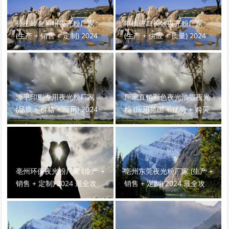
公主岭金葱粉夜光粉厂家
丰镇进口长效夜光粉厂家
(生产 + 销售 + 定制) 2024
(生产 + 供应 + 质量) 2024
最全攻略！
最全介绍！
漳平印刷专用夜光粉厂家
厂家直销彩色夜光油墨夜光
(品质 + 价格 + 应用) 2024
粉 (应用范围 + 优势 + 购买
最全攻略！
渠道) 2024 最全攻略！
亳州环保夜光粉厂家 (生产 +
亳州东莞夜光粉厂家 (生产 +
销售 + 定制) 2024 最全攻
销售 + 定制) 2024 最全攻
略！
略！